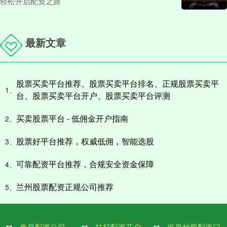
轻松开启配资之旅
最新文章
股票买卖平台推荐、股票买卖平台排名、正规股票买卖平
1、
台、股票买卖平台开户、股票买卖平台评测
买卖股票平台 - 低佣金开户指南
2、
股票好平台推荐，权威低佣，智能选股
3、
可靠配资平台推荐，合规安全资金保障
4、
兰州股票配资正规公司推荐
5、
免息配资公司
杠杆配资开户
低息炒股配资门