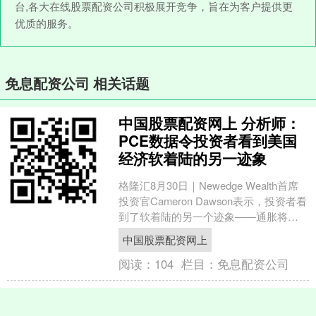
台,各大在线股票配资公司积极展开竞争，旨在为客户提供更
优质的服务。
免息配资公司 相关话题
中国股票配资网上 分析师：
PCE数据令投资者看到美国
经济软着陆的另一迹象
格隆汇8月30日｜Newedge Wealth首席
投资官Cameron Dawson表示，投资者看
到了软着陆的另一个迹象——通胀将回
落或者至少通胀没有加速，而个....
中国股票配资网上
阅读：
104
栏目：
免息配资公司