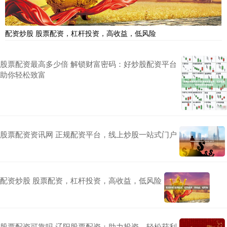
配资炒股 股票配资，杠杆投资，高收益，低风险
股票配资最高多少倍 解锁财富密码：好炒股配资平台
助你轻松致富
股票配资资讯网 正规配资平台，线上炒股一站式门户
配资炒股 股票配资，杠杆投资，高收益，低风险
股票配资可靠吗 辽阳股票配资：助力投资，轻松获利