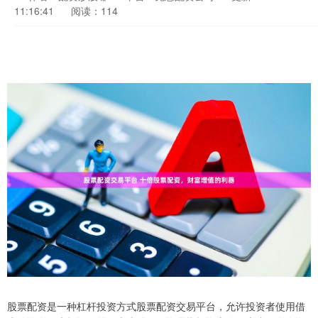
11:16:41
阅读：114
股票配资是一种杠杆投资方式股票配资交易平台，允许投资者使用借