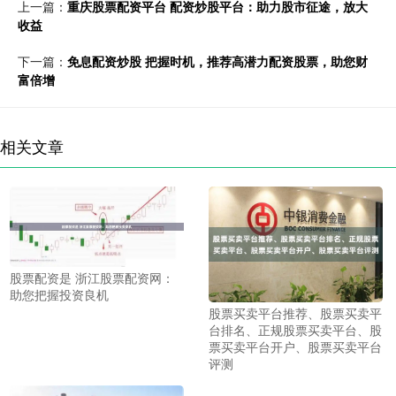
上一篇：
重庆股票配资平台 配资炒股平台：助力股市征途，放大
收益
下一篇：
免息配资炒股 把握时机，推荐高潜力配资股票，助您财
富倍增
相关文章
股票配资是 浙江股票配资网：
助您把握投资良机
股票买卖平台推荐、股票买卖平
台排名、正规股票买卖平台、股
票买卖平台开户、股票买卖平台
评测