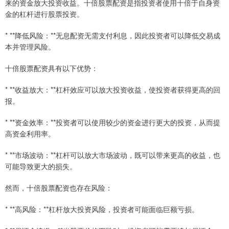
来的资金放大投资收益。十倍股票配资是指投资者使用十倍于自身资
金的杠杆进行股票投资。
* **降低风险：**无息配资无需支付利息，因此投资者可以降低交易成
本并管理风险。
十倍股票配资具有以下优势：
* **收益放大：**杠杆效应可以放大投资收益，使投资者获得更高的回
报。
* **资金效率：**投资者可以使用较少的资金进行更大的投资，从而提
高资金利用率。
* **市场波动：**杠杆可以放大市场波动，既可以带来更高的收益，也
可能导致更大的损失。
然而，十倍股票配资也存在风险：
* **高风险：**杠杆放大投资风险，投资者可能面临巨额亏损。