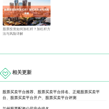
股票投资如何加杠杆？加杠杆方
法与风险详解
相关更新
股票买卖平台推荐、股票买卖平台排名、正规股票买卖平
台、股票买卖平台开户、股票买卖平台评测
兰州股票配资公司安全排名