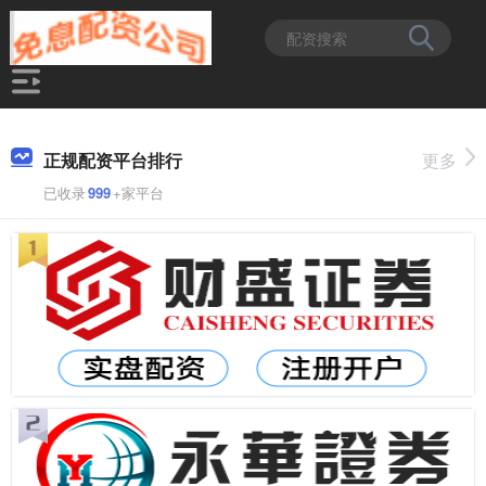
正规配资平台排行
更多
已收录
999
+家平台