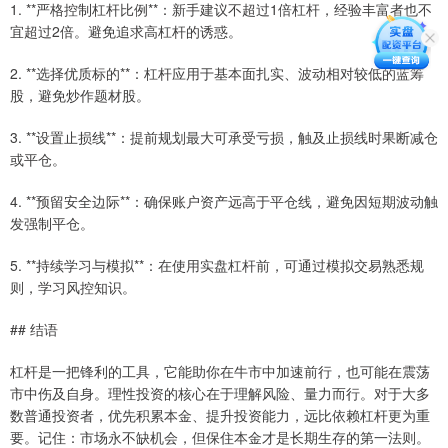
1. **严格控制杠杆比例**：新手建议不超过1倍杠杆，经验丰富者也不
宜超过2倍。避免追求高杠杆的诱惑。
2. **选择优质标的**：杠杆应用于基本面扎实、波动相对较低的蓝筹
股，避免炒作题材股。
3. **设置止损线**：提前规划最大可承受亏损，触及止损线时果断减仓
或平仓。
4. **预留安全边际**：确保账户资产远高于平仓线，避免因短期波动触
发强制平仓。
5. **持续学习与模拟**：在使用实盘杠杆前，可通过模拟交易熟悉规
则，学习风控知识。
## 结语
杠杆是一把锋利的工具，它能助你在牛市中加速前行，也可能在震荡
市中伤及自身。理性投资的核心在于理解风险、量力而行。对于大多
数普通投资者，优先积累本金、提升投资能力，远比依赖杠杆更为重
要。记住：市场永不缺机会，但保住本金才是长期生存的第一法则。