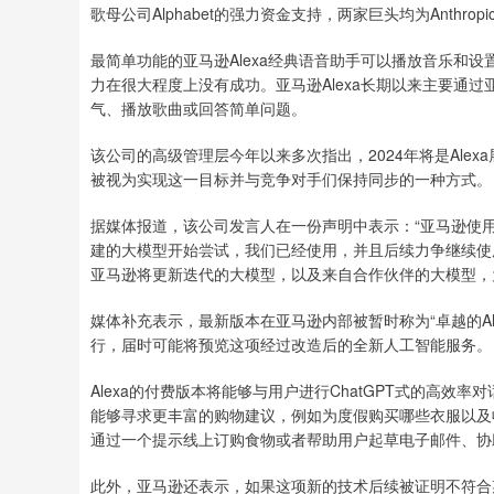
歌母公司Alphabet的强力资金支持，两家巨头均为Anthrop
最简单功能的亚马逊Alexa经典语音助手可以播放音乐和设
力在很大程度上没有成功。亚马逊Alexa长期以来主要通过
气、播放歌曲或回答简单问题。
该公司的高级管理层今年以来多次指出，2024年将是Ale
被视为实现这一目标并与竞争对手们保持同步的一种方式。
据媒体报道，该公司发言人在一份声明中表示：“亚马逊使用许
建的大模型开始尝试，我们已经使用，并且后续力争继续使用
亚马逊将更新迭代的大模型，以及来自合作伙伴的大模型，
媒体补充表示，最新版本在亚马逊内部被暂时称为“卓越的Al
行，届时可能将预览这项经过改造后的全新人工智能服务。
Alexa的付费版本将能够与用户进行ChatGPT式的高效
能够寻求更丰富的购物建议，例如为度假购买哪些衣服以及
通过一个提示线上订购食物或者帮助用户起草电子邮件、协
此外，亚马逊还表示，如果这项新的技术后续被证明不符合某