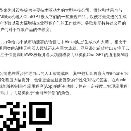
型来为其设备提供主要技术驱动力的大型科技公司。微软和苹果也与
进AI聊天机器人ChatGPT嵌入它们的一些旗舰产品，以便将最先进的生成
用户体验以及大幅增强企业型客户们的工作效率。谷歌则坚持将该公司的
用户们对于谷歌产品的依赖度。
力争给几乎被市场遗忘的语音助手Alexa换上“生成式AI大脑”。相比于
逊在这一通用类的AI聊天机器人领域还未有重大成就。亚马逊此前曾推出专注于云
 Q 专注于快捷调用AWS云服务各大功能模块而非类似ChatGPT的通用类AI聊
也在逐步推进自己的人工智能战略，其中包括即将嵌入在iPhone 16
语音助手智能化程度大幅提升，包含更全面且更复杂的个性化对话式答案。在Apple
用语音就能够控制单个应用程序(App)的所有功能，并在一定程度上实现应用程
助手，而是类似于“全能AI伴侣”的角色。